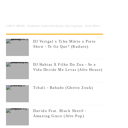
CHELY NEWS
·
Professor Carlos Romântico das Lágrimas - Anita (Romântica)
DJ Verigal x Tchu Mário x Preto
Show - Te fiz Que? (Kuduro)
DJ Habias X Filho Do Zua - Se a
Vida Decide Me Levar (Afro House)
Tchali - Babado (Ghetto Zouk)
Davido Feat. Black Sherif -
Amazing Grace (Afro Pop)