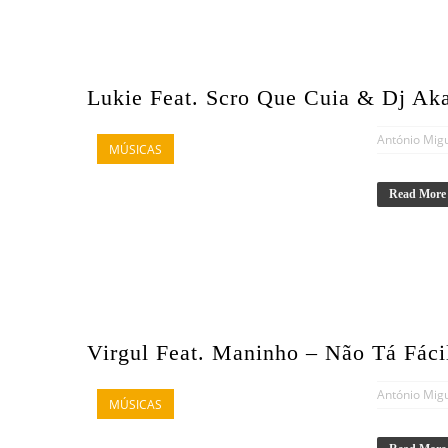
Lukie Feat. Scro Que Cuia & Dj Ak
António Mig
MÚSICAS
Read More
Virgul Feat. Maninho – Não Tá Fác
António Mig
MÚSICAS