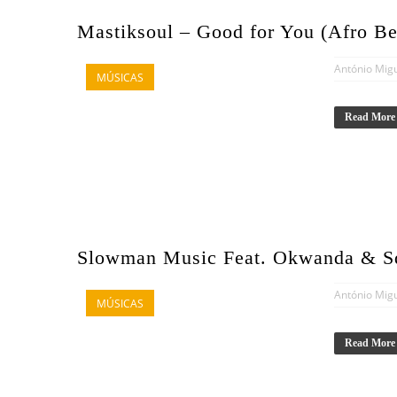
Mastiksoul – Good for You (Afro Be
António Mig
MÚSICAS
Read More
Slowman Music Feat. Okwanda & Sd
António Mig
MÚSICAS
Read More