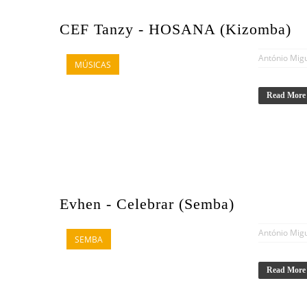
CEF Tanzy - HOSANA (Kizomba)
António Mig
MÚSICAS
Read More
Evhen - Celebrar (Semba)
António Mig
SEMBA
Read More