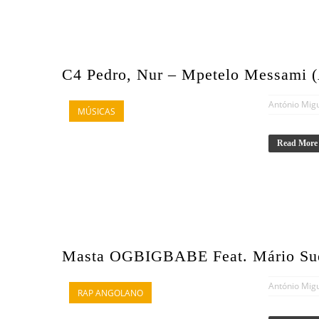
C4 Pedro, Nur – Mpetelo Messami (
António Mig
MÚSICAS
Read More
Masta OGBIGBABE Feat. Mário Sue
António Mig
RAP ANGOLANO