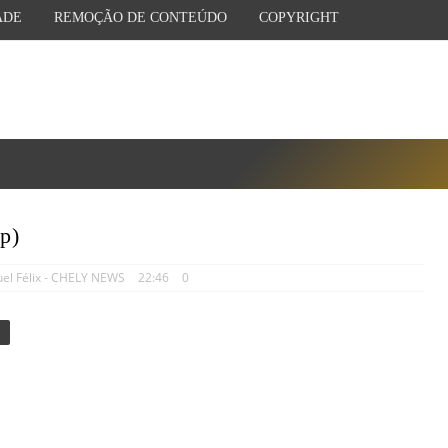
ADE
REMOÇÃO DE CONTEÚDO
COPYRIGHT
p)
uel Félix - CHELY NEWS
22:46
0