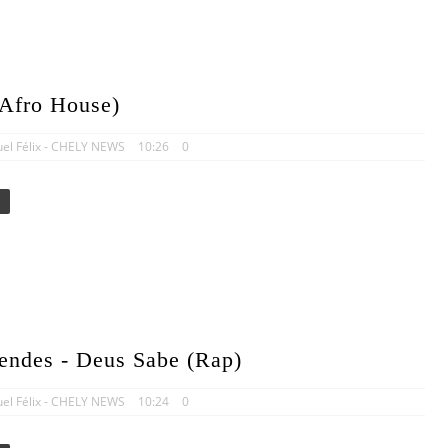
Afro House)
uel Félix - CHELY NEWS
10:26
0
ndes - Deus Sabe (Rap)
uel Félix - CHELY NEWS
10:24
0