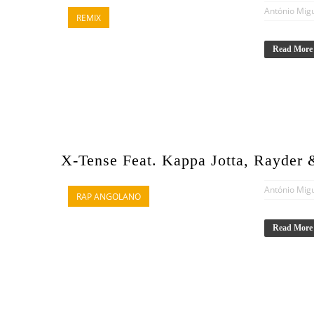
António Mig
REMIX
Read More
X-Tense Feat. Kappa Jotta, Rayder
António Mig
RAP ANGOLANO
Read More