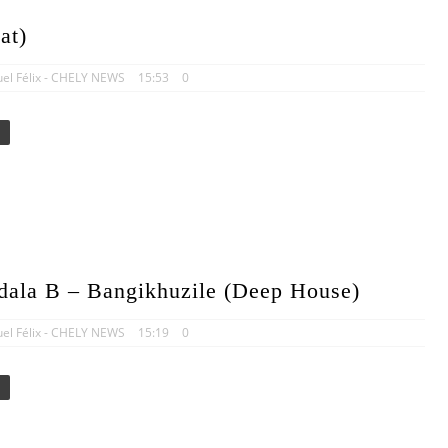
at)
uel Félix - CHELY NEWS
15:53
0
ala B – Bangikhuzile (Deep House)
uel Félix - CHELY NEWS
15:19
0