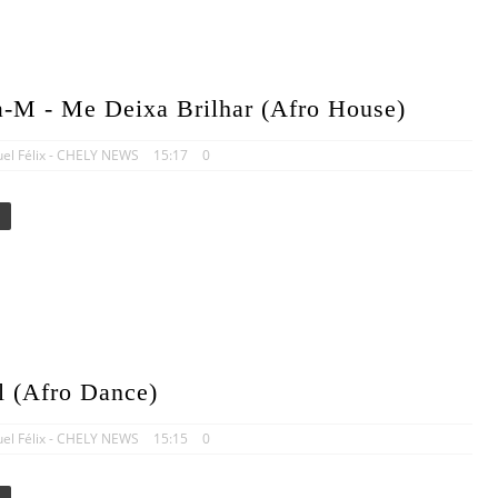
a-M - Me Deixa Brilhar (Afro House)
uel Félix - CHELY NEWS
15:17
0
il (Afro Dance)
uel Félix - CHELY NEWS
15:15
0