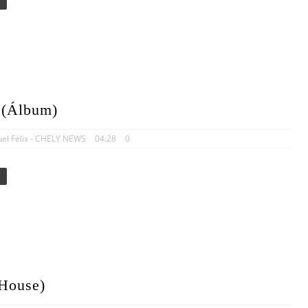
Álbum)
uel Félix - CHELY NEWS
04:28
0
 House)