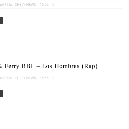
uel Félix - CHELY NEWS
16:02
0
 & Ferry RBL – Los Hombres (Rap)
uel Félix - CHELY NEWS
15:55
0