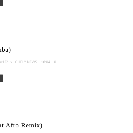
mba)
uel Félix - CHELY NEWS
16:04
0
at Afro Remix)