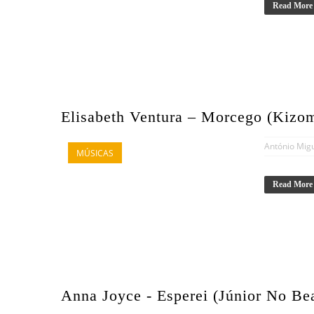
Read More
Elisabeth Ventura – Morcego (Kizo
António Mig
MÚSICAS
Read More
Anna Joyce - Esperei (Júnior No Be