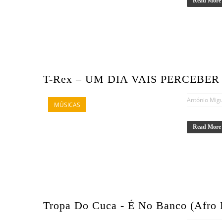
Read More
T-Rex – UM DIA VAIS PERCEBER (
António Mig
MÚSICAS
Read More
Tropa Do Cuca - É No Banco (Afro