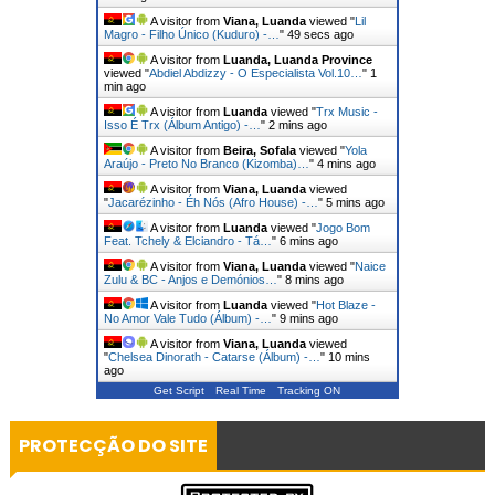
A visitor from
Viana, Luanda
viewed "
Lil
Magro - Filho Único (Kuduro) -…
"
50 secs ago
A visitor from
Luanda, Luanda Province
viewed "
Abdiel Abdizzy - O Especialista Vol.10…
"
1
min ago
A visitor from
Luanda
viewed "
Trx Music -
Isso É Trx (Álbum Antigo) -…
"
2 mins ago
A visitor from
Beira, Sofala
viewed "
Yola
Araújo - Preto No Branco (Kizomba)…
"
4 mins ago
A visitor from
Viana, Luanda
viewed
"
Jacarézinho - Éh Nós (Afro House) -…
"
5 mins ago
A visitor from
Luanda
viewed "
Jogo Bom
Feat. Tchely & Elciandro - Tá…
"
6 mins ago
A visitor from
Viana, Luanda
viewed "
Naice
Zulu & BC - Anjos e Demónios…
"
8 mins ago
A visitor from
Luanda
viewed "
Hot Blaze -
No Amor Vale Tudo (Álbum) -…
"
9 mins ago
A visitor from
Viana, Luanda
viewed
"
Chelsea Dinorath - Catarse (Álbum) -…
"
10 mins
ago
Get Script
Real Time
Tracking ON
PROTECÇÃO DO SITE