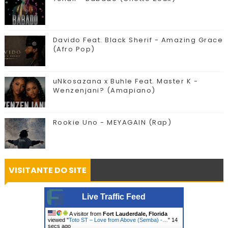
Davido Feat. Black Sherif - Amazing Grace
(Afro Pop)
uNkosazana x Buhle Feat. Master K -
Wenzenjani? (Amapiano)
Rookie Uno - MEYAGAIN (Rap)
VISITANTE DO SITE
Live Traffic Feed
A visitor from
Fort Lauderdale, Florida
viewed "
Toto ST – Love from Above (Semba) -…
"
15
secs ago