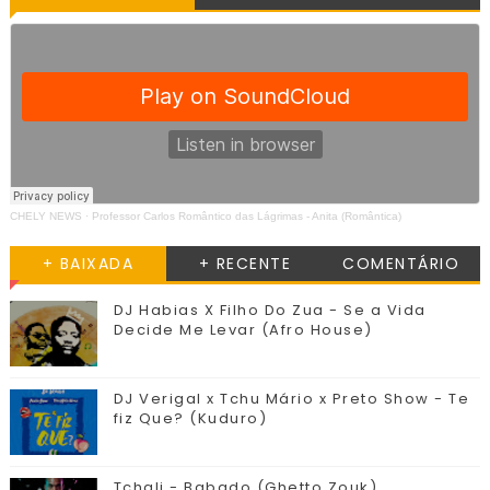
CHELY NEWS
·
Professor Carlos Romântico das Lágrimas - Anita (Romântica)
+ BAIXADA
+ RECENTE
COMENTÁRIO
DJ Habias X Filho Do Zua - Se a Vida
Decide Me Levar (Afro House)
DJ Verigal x Tchu Mário x Preto Show - Te
fiz Que? (Kuduro)
Tchali - Babado (Ghetto Zouk)