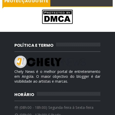
PROTECÇÃO DO SITE
A visitor from
Viana, Luanda
viewed "
Jogo
Bom Feat. Tchely & Elciandro - Tá…
"
10 mins ago
POLÍTICA E TERMO
Chely News é o melhor portal de entretenimento
em Angola. O maior objectivo do blogger é dar
visibilidade ao artistas e marcas.
HORÁRIO
(08h:00 - 18h:00) Segunda-feira à Sexta-feira
(08h:00 - 12h:00) Sábado