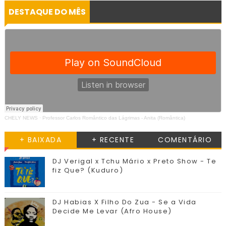
DESTAQUE DO MÊS
CHELY NEWS
·
Professor Carlos Romântico das Lágrimas - Anita (Romântica)
+ BAIXADA
+ RECENTE
COMENTÁRIO
DJ Verigal x Tchu Mário x Preto Show - Te
fiz Que? (Kuduro)
DJ Habias X Filho Do Zua - Se a Vida
Decide Me Levar (Afro House)