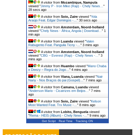
A visitor from
Mozambique, Nampula
viewed "
Jimmy P - Iron Mike (Rap) - Chely News…
"
28 secs ago
A visitor from
Soio, Zaire
viewed "
Yola
Araújo Feat. Edgar Domingos -…
"
30 secs ago
A visitor from
Amsterdam, Noord-holland
viewed "
Chely News - África, Angola | Download…
"
1
min ago
A visitor from
Luanda
viewed "
Valen
Rabugento Feat. Panguila Ticny -…
"
3 mins ago
A visitor from
Amsterdam, Noord-holland
viewed "
CBG – Everest (Rap) - Chely News -…
"
3
mins ago
A visitor from
Huambo
viewed "
Mano Chaba
e Deezy – Regra do Jogo…
"
4 mins ago
A visitor from
Viana, Luanda
viewed "
Nair
Nany - Nos Braços do pai (Gospel)…
"
7 mins ago
A visitor from
Camana, Luanda
viewed
"
Anderson Mario - Cicatrizes em Beijos…
"
7 mins
ago
A visitor from
Soio, Zaire
viewed "
Kelson
Most Wanted Feat. Trx Music -…
"
8 mins ago
A visitor from
Lobito, Benguela
viewed
"
Rema - HEIS (Álbum) - Chely News -…
"
9 mins ago
Get Script
Real Time
Tracking ON
A visitor from
Springfield, Nebraska
viewed
"
Os HB Feat. Afro Boogie & Declay Q Se…
"
9 mins
ago