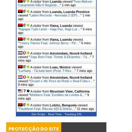
A visitor from
Luanda
viewed "
Ivan Alekxei -
Casamento Não é Negócio…
"
1 min ago
A visitor from
Luanda, Luanda Province
viewed "
Latino Records - Alvorada 2 (EP)…
"
1 min
ago
A visitor from
Viana, Luanda
viewed
"
Kapapa Tudo Lento - Haja Paz, Haja Luz…
"
6 mins
ago
A visitor from
Viana, Luanda
viewed
"
Treezy Flacko Feat. Johnny Berry - Pic…
"
6 mins
ago
A visitor from
Amsterdam, Noord-holland
viewed "
Jogo Bom Feat. Tchely & Elciandro - Tá…
"
7
mins ago
A visitor from
Luau, Moxico
viewed
"
Lurhany - Tá tudo bem (Prod. T-Rex…
"
7 mins ago
A visitor from
Amsterdam, Noord-holland
viewed "
Oruam x Mc Poze do Rodo x Real Fuba x…
"
9 mins ago
A visitor from
Mountain View, California
viewed "
Mobbers Feat. Euclides da Lomba &…
"
9
mins ago
A visitor from
Lobito, Benguela
viewed
"
Paulelson Feat. Riscow 420 & Delcio…
"
11 mins ago
Get Script
Real Time
Tracking ON
PROTECÇÃO DO SITE