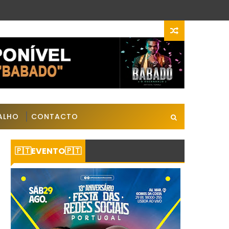
BALHO
CONTACTO
🇵🇹EVENTO🇵🇹