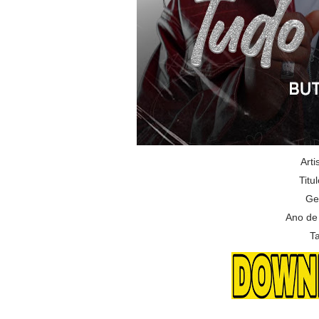
Arti
Titu
Ge
Ano de
T