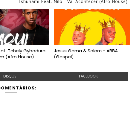
Tshunami Feat. Nilo - Vai Acontecer (Afro House)
at. Tchely Gybodura
Jesus Gama & Salem - ABBA
Bom (Afro House)
(Gospel)
DISQUS
FACEBOOK
COMENTÁRIOS: