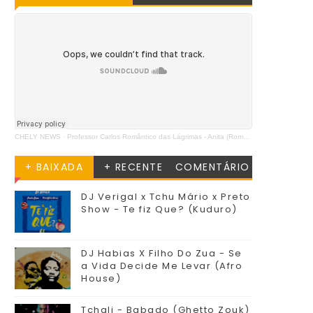
CHELY NEWS
·
Professor Carlos Romântico das Lágrimas - Anita (Romântica)
+ BAIXADA
+ RECENTE
COMENTÁRIO
DJ Verigal x Tchu Mário x Preto
Show - Te fiz Que? (Kuduro)
DJ Habias X Filho Do Zua - Se
a Vida Decide Me Levar (Afro
House)
Tchali - Babado (Ghetto Zouk)