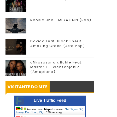
Rookie Uno - MEYAGAIN (Rap)
Davido Feat. Black Sherif -
Amazing Grace (Afro Pop)
uNkosazana x Buhle Feat.
Master K - Wenzenjani?
(Amapiano)
VISITANTE DO SITE
Live Traffic Feed
A visitor from
Maputo
viewed "
MC Ryan SP,
Luuky, Don Juan, IG,…
"
39 secs ago