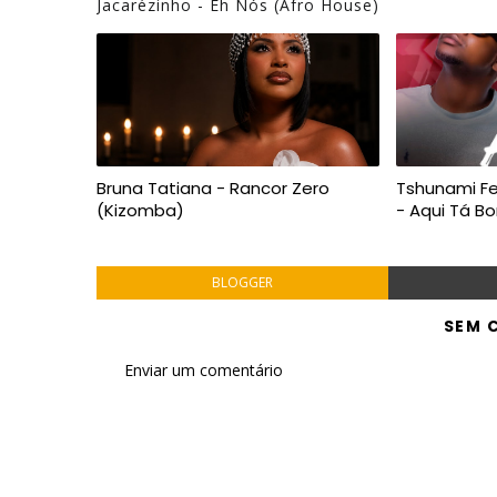
Jacarézinho - Éh Nós (Afro House)
Bruna Tatiana - Rancor Zero
Tshunami Fe
(Kizomba)
- Aqui Tá 
BLOGGER
SEM 
Enviar um comentário