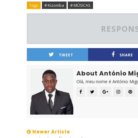
Tags
# Kizomba
# MÚSICAS
RESPONS
TWEET
SHARE
About António Mi
Olá, meu nome é António Migue
Newer Article