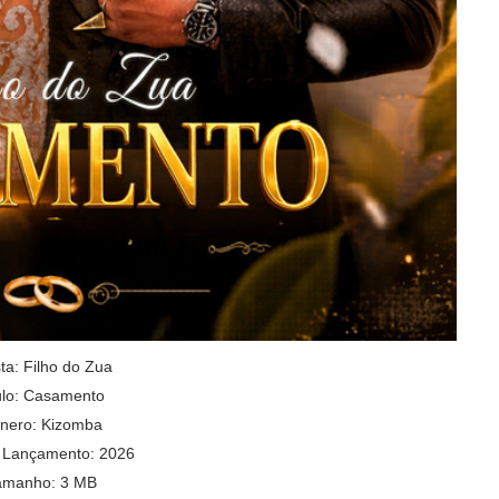
sta:
Filho do Zua
ulo:
Casamento
nero: Kizomba
 Lançamento: 2026
amanho: 3 MB