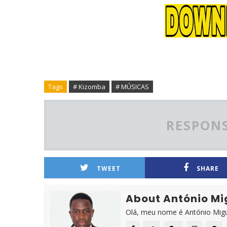
Tags
# Kizomba
# MÚSICAS
RESPONS
TWEET
SHARE
About António Mi
Olá, meu nome é António Migue