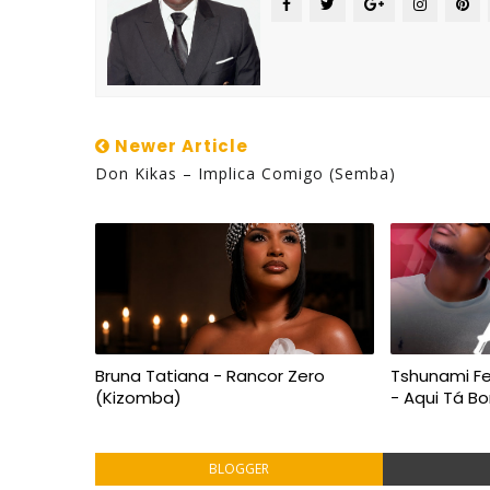
Newer Article
Don Kikas – Implica Comigo (Semba)
Bruna Tatiana - Rancor Zero
Tshunami Fe
(Kizomba)
- Aqui Tá 
BLOGGER