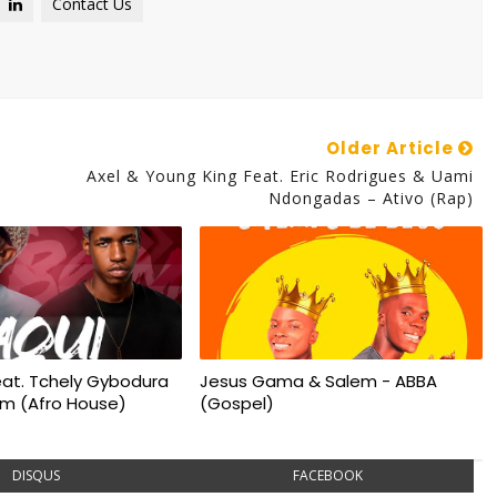
Contact Us
Older Article
Axel & Young King Feat. Eric Rodrigues & Uami
Ndongadas – Ativo (Rap)
at. Tchely Gybodura
Jesus Gama & Salem - ABBA
Bom (Afro House)
(Gospel)
DISQUS
FACEBOOK