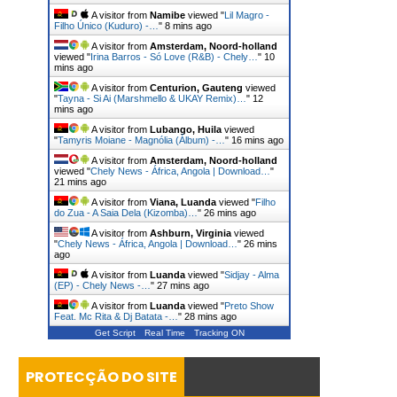
A visitor from
Namibe
viewed "
Lil Magro -
Filho Único (Kuduro) -…
"
8 mins ago
A visitor from
Amsterdam, Noord-holland
viewed "
Irina Barros - Só Love (R&B) - Chely…
"
10
mins ago
A visitor from
Centurion, Gauteng
viewed
"
Tayna - Si Ai (Marshmello & UKAY Remix)…
"
12
mins ago
A visitor from
Lubango, Huila
viewed
"
Tamyris Moiane - Magnólia (Álbum) -…
"
16 mins ago
A visitor from
Amsterdam, Noord-holland
viewed "
Chely News - África, Angola | Download…
"
21 mins ago
A visitor from
Viana, Luanda
viewed "
Filho
do Zua - A Saia Dela (Kizomba)…
"
26 mins ago
A visitor from
Ashburn, Virginia
viewed
"
Chely News - África, Angola | Download…
"
26 mins
ago
A visitor from
Luanda
viewed "
Sidjay - Alma
(EP) - Chely News -…
"
27 mins ago
A visitor from
Luanda
viewed "
Preto Show
Feat. Mc Rita & Dj Batata -…
"
28 mins ago
Get Script
Real Time
Tracking ON
PROTECÇÃO DO SITE