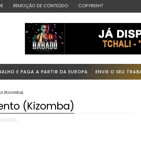
DE
REMOÇÃO DE CONTEÚDO
COPYRIGHT
BALHO E PAGA A PARTIR DA EUROPA
ENVIE O SEU TRA
to (Kizomba)
ento (Kizomba)
MÚSICAS,