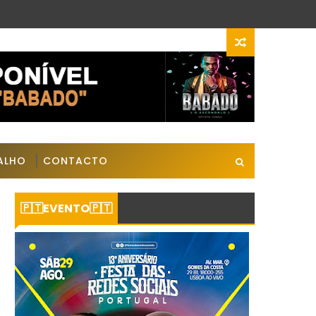
BALHO
CONTACTO
🇵🇹EVENTO🇵🇹