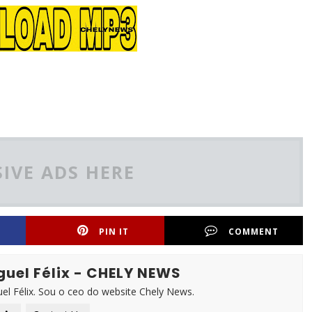
IVE ADS HERE
PIN IT
COMMENT
guel Félix - CHELY NEWS
l Félix. Sou o ceo do website Chely News.