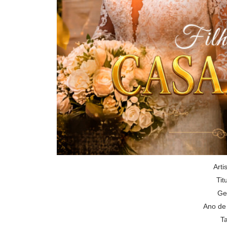
Arti
Tit
Ge
Ano de
T