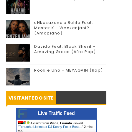
uNkosazana x Buhle Feat.
Master K - Wenzenjani?
(Amapiano)
Davido Feat. Black Sherif -
Amazing Grace (Afro Pop)
Rookie Uno - MEYAGAIN (Rap)
VISITANTE DO SITE
Live Traffic Feed
A visitor from
Viana, Luanda
viewed
"
Tchutchu Librinca x DJ Kenny Fox x Best…
"
2 mins
ago