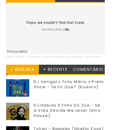
CHELY NEWS
·
Professor Carlos Romântico das Lágrimas - Anita (Romântica)
+ BAIXADA
+ RECENTE
COMENTÁRIO
DJ Verigal x Tchu Mário x Preto
Show - Te fiz Que? (Kuduro)
DJ Habias X Filho Do Zua - Se
a Vida Decide Me Levar (Afro
House)
Tchali - Babado (Ghetto Zouk)