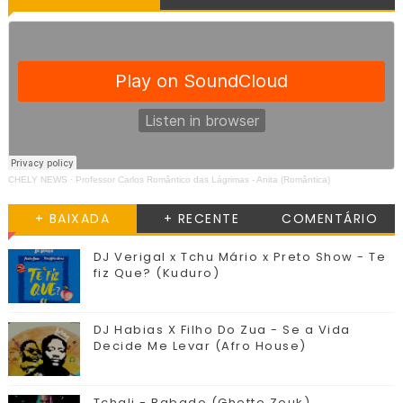
CHELY NEWS
·
Professor Carlos Romântico das Lágrimas - Anita (Romântica)
+ BAIXADA
+ RECENTE
COMENTÁRIO
DJ Verigal x Tchu Mário x Preto Show - Te
fiz Que? (Kuduro)
DJ Habias X Filho Do Zua - Se a Vida
Decide Me Levar (Afro House)
Tchali - Babado (Ghetto Zouk)