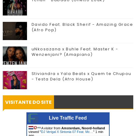
Davido Feat. Black Sherif - Amazing Grace
(Afro Pop)
uNkosazana x Buhle Feat. Master K -
Wenzenjani? (Amapiano)
Stiviandra x Yala Beats x Quem te Chupou
- Testa Dela (Afro House)
VISITANTE DO SITE
Live Traffic Feed
A visitor from
Amsterdam, Noord-holland
viewed "
DJ Verigal X Sintonia 07 Feat. Mc…
"
1 min
ago