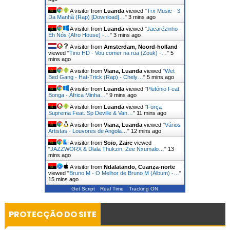
A visitor from
Luanda
viewed "
Trx Music - 3
Da Manhã (Rap) [Download]…
"
3 mins ago
A visitor from
Luanda
viewed "
Jacarézinho -
Éh Nós (Afro House) -…
"
3 mins ago
A visitor from
Amsterdam, Noord-holland
viewed "
Tino HD - Vou comer na rua (Zouk) -…
"
5
mins ago
A visitor from
Viana, Luanda
viewed "
Wet
Bed Gang - Hat-Trick (Rap) - Chely…
"
5 mins ago
A visitor from
Luanda
viewed "
Plutónio Feat.
Bonga - África Minha…
"
9 mins ago
A visitor from
Luanda
viewed "
Força
Suprema Feat. Sp Deville & Van…
"
11 mins ago
A visitor from
Viana, Luanda
viewed "
Vários
Artistas - Louvores de Angola…
"
12 mins ago
A visitor from
Soio, Zaire
viewed
"
JAZZWORX & Dlala Thukzin, Zee Nxumalo…
"
13
mins ago
A visitor from
Ndalatando, Cuanza-norte
viewed "
Bruno M - O Melhor de Bruno M (Álbum) -…
"
15 mins ago
Get Script
Real Time
Tracking ON
PROTECÇÃO DO SITE