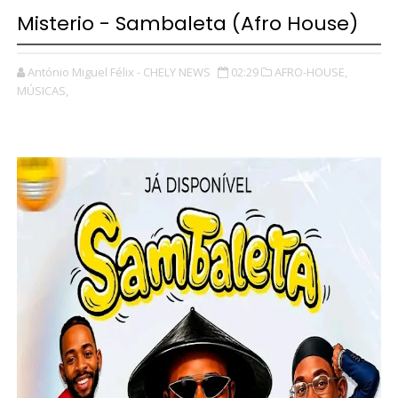
Misterio - Sambaleta (Afro House)
António Miguel Félix - CHELY NEWS
02:29
AFRO-HOUSE,
MÚSICAS,