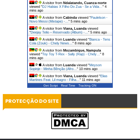
A visitor from
Ndalatando, Cuanza-norte
viewed "
DJ Habias X Filho Do Zua - Se a Vida…
"
4
mins ago
A visitor from
Cabinda
viewed "
Paulelson -
Novo Messi (Mixtape) -…
"
5 mins ago
A visitor from
Viana, Luanda
viewed
"
Deejay Telio – Reservado (Álbum) -…
"
5 mins ago
A visitor from
Luanda
viewed "
Bianca - Tens
Cola (Zouk) - Chely News…
"
8 mins ago
A visitor from
Mozambique, Nampula
viewed "
Toy Toy T-Rex - Sally (Rap) - Chely…
"
8
mins ago
A visitor from
Luanda
viewed "
Meyson
Sopinje - Minha Bênção (Afro…
"
10 mins ago
A visitor from
Viana, Luanda
viewed "
Elias
Martines Feat. Lil magro - Filha…
"
11 mins ago
Get Script
Real Time
Tracking ON
PROTECÇÃO DO SITE