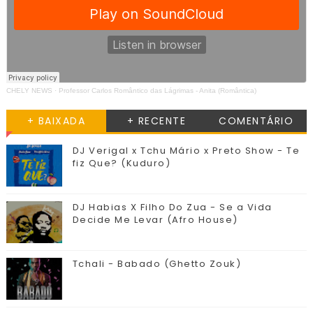
CHELY NEWS
·
Professor Carlos Romântico das Lágrimas - Anita (Romântica)
+ BAIXADA
+ RECENTE
COMENTÁRIO
DJ Verigal x Tchu Mário x Preto Show - Te
fiz Que? (Kuduro)
DJ Habias X Filho Do Zua - Se a Vida
Decide Me Levar (Afro House)
Tchali - Babado (Ghetto Zouk)