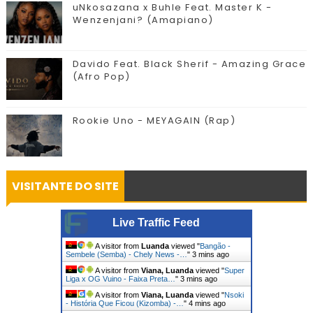
uNkosazana x Buhle Feat. Master K -
Wenzenjani? (Amapiano)
Davido Feat. Black Sherif - Amazing Grace
(Afro Pop)
Rookie Uno - MEYAGAIN (Rap)
VISITANTE DO SITE
Live Traffic Feed
A visitor from
Luanda
viewed "
Bangão -
Sembele (Semba) - Chely News -…
"
3 mins ago
A visitor from
Viana, Luanda
viewed "
Super
Liga x OG Vuino - Faixa Preta…
"
3 mins ago
A visitor from
Viana, Luanda
viewed "
Nsoki
- História Que Ficou (Kizomba) -…
"
4 mins ago